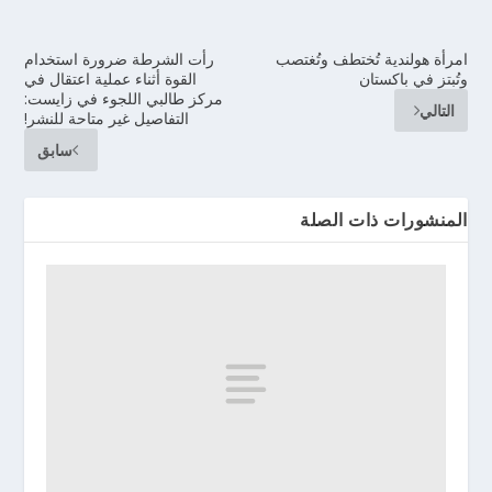
امرأة هولندية تُختطف وتُغتصب
رأت الشرطة ضرورة استخدام
وتُبتز في باكستان
القوة أثناء عملية اعتقال في
مركز طالبي اللجوء في زايست:
التالي
التفاصيل غير متاحة للنشر!
سابق
المنشورات ذات الصلة