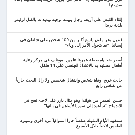
صديقتها
إلقاء القبض على أربعة رجال بتهمة توجيه تهديدات بالقتل لرئيس
بلدية بريدا
قنديل بحر ملون يلسع أكثر من 100 شخص على شاطئ في
إسبانيا: “قد يتحول الأمر إلى وباء”
أصغر ضحاياه طفلة عمرها عامين: موظف في مركز رعاية
أطفال مشتبه به بالاعتداء الجنسي على 14 طفل
حادث غرق: وفاة شخص وانتشال شخصين ولا زال البحث جارياً
عن شخص رابع
حسن الحسن من هولندا وهو مثال بارز على لاجئ نجح في
الاندماج: “سأعود إلى سوريا لأساهم في بنائها”
ستشهد الأيام المقبلة طقساً حاراً استوائياً مرة أخرى وسيبرد
الطقس لاحقاً خلال الأسبوع