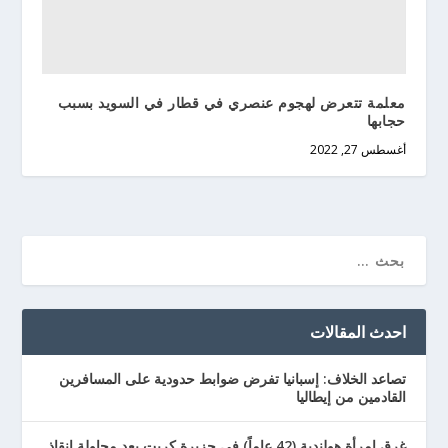
معلمة تتعرض لهجوم عنصري في قطار في السويد بسبب
حجابها
أغسطس 27, 2022
احدث المقالات
تصاعد الخلاف: إسبانيا تفرض ضوابط حدودية على المسافرين
القادمين من إيطاليا
غرق امرأة هولندية (42 عاماً) في جزيرة كريت بعد محاولة إنقاذ