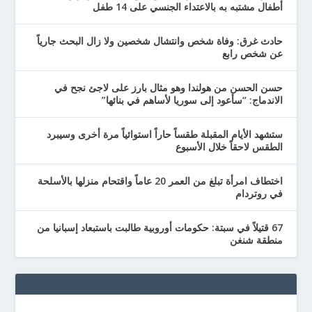
أطفال مشتبه به بالاعتداء الجنسي على 14 طفل
حادث غرق: وفاة شخص وانتشال شخصين ولا زال البحث جارياً
عن شخص رابع
حسن الحسن من هولندا وهو مثال بارز على لاجئ نجح في
الاندماج: “سأعود إلى سوريا لأساهم في بنائها”
ستشهد الأيام المقبلة طقساً حاراً استوائياً مرة أخرى وسيبرد
الطقس لاحقاً خلال الأسبوع
اختطاف امرأة تبلغ من العمر 20 عاماً واقتحام منزلها بالأسلحة
في روتردام
67 قتيلاً في سبتة: حكومات أوروبية طالبت باستبعاد إسبانيا من
منطقة شنغن