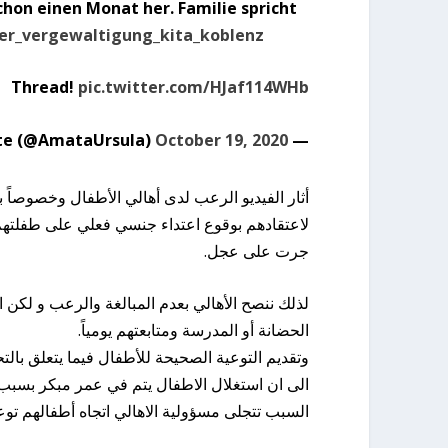
chon einen Monat her. Familie spricht
er_vergewaltigung_kita_koblenz
Thread!
pic.twitter.com/HJaf114WHb
October 19, 2020
— Ursula Amata-Schulte (@AmataUrsula)
أثار الفيديو الرعب لدى أهالي الأطفال وخصوصاً بي
لاعتقادهم بوقوع اعتداء جنسي فعلي على طفلتهم، 
جرت على عجل.
لذلك ننصح الأهالي بعدم المبالغة والرعب و لكن ا
الحضانة أو المدرسة ومتابعتهم يومياً.
وتقديم التوعية الصحيحة للأطفال فيما يتعلق ب
الى ان استغلال الاطفال يتم في عمر مبكر بسبب 
السبب تتجلى مسؤولية الاهالي اتجاه أطفالهم تو