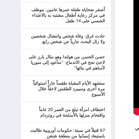
أصغر ضحاياه طفلة عمرها عامين: موظف
في مركز رعاية أطفال مشتبه به بالاعتداء
الجنسي على 14 طفل
حادث غرق: وفاة شخص وانتشال شخصين
ولا زال البحث جارياً عن شخص رابع
حسن الحسن من هولندا وهو مثال بارز على
لاجئ نجح في الاندماج: “سأعود إلى سوريا
لأساهم في بنائها”
ستشهد الأيام المقبلة طقساً حاراً استوائياً
مرة أخرى وسيبرد الطقس لاحقاً خلال
الأسبوع
اختطاف امرأة تبلغ من العمر 20 عاماً
واقتحام منزلها بالأسلحة في روتردام
ي
67 قتيلاً في سبتة: حكومات أوروبية طالبت
باستبعاد إسبانيا من منطقة شنغن