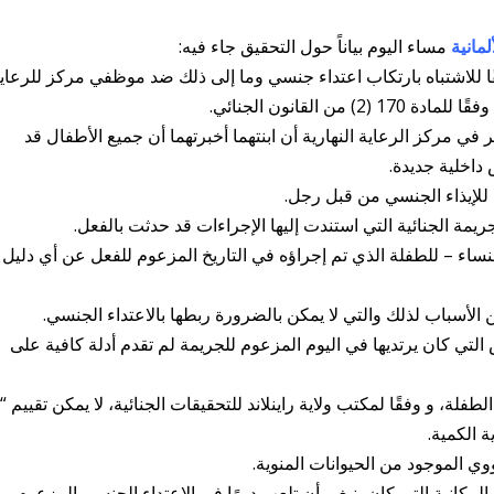
مانية
مساء اليوم بياناً حول التحقيق جاء فيه:
ًا للاشتباه بارتكاب اعتداء جنسي وما إلى ذلك ضد موظفي مركز للرعاي
 القانون الجنائي.
لعمر 4 سنوات كانت تحضر في مركز الرعاية النهارية أن ابنتهما أخبرتهما أن جميع الأطفال قد
داخلية جديدة.
لإيذاء الجنسي من قبل رجل.
ريمة الجنائية التي استندت إليها الإجراءات قد حدثت بالفعل.
اء – للطفلة الذي تم إجراؤه في التاريخ المزعوم للفعل عن أي دليل
 الأسباب لذلك والتي لا يمكن بالضرورة ربطها بالاعتداء الجنسي.
التي كان يرتديها في اليوم المزعوم للجريمة لم تقدم أدلة كافية على
طفلة، و وفقًا لمكتب ولاية راينلاند للتحقيقات الجنائية، لا يمكن تقييم “أ
 الكمية.
وي الموجود من الحيوانات المنوية.
كانية التي كان ينبغي أن تلعب دورًا في الاعتداء الجنسي المزعوم.