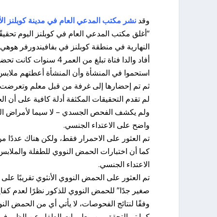
وقد
نشر مكتب المدعي العام في مدينة كوبلنز الأل
“أغلق مكتب المدعي العام في كوبلنز اليوم تحقيق
النهارية في منطقة كوبلنز في بفافيندورفر هوهي وفقًا للمادة 170 (2) من
أفاد والدا فتاة تبلغ من ا
استحموا في المنشأة وأن المنشأة أعطتهم ملابس 
ثم تم إحضارها إلى غرفة من قبل معلم وتعرضت ل
لم تقدم التحقيقات المكثفة أدلة كافية على أن الج
ولم يكشف الفحص الجسدي – لا سيما لأمراض النس
واضح على الاعتداء الجنسي.
تم العثور على الاحمرار فقط، ولكن هناك عددًا من
كما أن اختبارات الحمض النووي للطفلة والملابس 
الاعتداء الجنسي.
تم العثور على الحمض النووي الأنثوي تقريبًا على ال
صغير جدًا” للحمض النووي للذكور نظرًا لعدم كفاية
وفقًا لنتائج الفحوصات، لا يأتي أي من الحمض النو
كما تم التحقق من معلومات الطفل عن الظروف الم