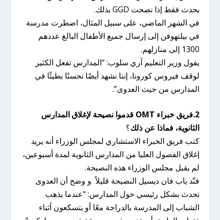
يحدث فقط إذا نصحت GGD بذلك.
في الشهر الماضي، على سبيل المثال، اضطرت مدرسة
في بيلتهوفن إلى إرسال جميع الأطفال البالغ عددهم
1300 إلى منازلهم.
يقول وزير التعليم آري سلوب: “المدارس تفعل الكثير
لوقف فيروس كورونا، إننا نشهد أيضًا تحسنًا بطيئًا في
المدارس من حيث العدوى”.
2.فريق خبراء OMT قدموا نصيحة لإغلاق المدارس
الثانوية، فماذا عن ذلك
؟
كتب فريق الخبراء الاستشاري لمجلس الوزراء أنه يريد
إغلاق الفصول العليا من المدارس الثانوية لمدة أسبوعين،
لم يقبل مجلس الوزراء هذه النصيحة.
فنّد ياب فان ديسيل النصيحة قليلاً و وضح أن العدوى
تحدث بشكل رئيسي حول المدارس: “عندما يذهب
الشباب إلى المدرسة بالدراجة معًا أو يتسكعون أثناء