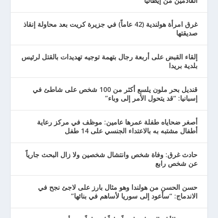
القادمين من إيطاليا
غرق امرأة هولندية (42 عاماً) في جزيرة كريت بعد محاولة إنقاذ
صديقتها
إلقاء القبض على أربعة رجال بتهمة توجيه تهديدات بالقتل لرئيس
بلدية بريدا
قنديل بحر ملون يلسع أكثر من 100 شخص على شاطئ في
إسبانيا: “قد يتحول الأمر إلى وباء”
أصغر ضحاياه طفلة عمرها عامين: موظف في مركز رعاية
أطفال مشتبه به بالاعتداء الجنسي على 14 طفل
حادث غرق: وفاة شخص وانتشال شخصين ولا زال البحث جارياً
عن شخص رابع
حسن الحسن من هولندا وهو مثال بارز على لاجئ نجح في
الاندماج: “سأعود إلى سوريا لأساهم في بنائها”