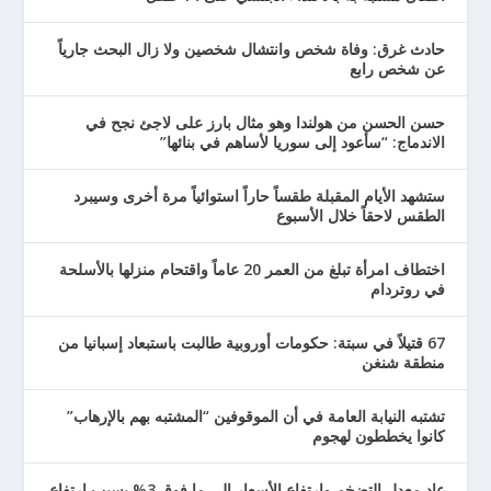
حادث غرق: وفاة شخص وانتشال شخصين ولا زال البحث جارياً
عن شخص رابع
حسن الحسن من هولندا وهو مثال بارز على لاجئ نجح في
الاندماج: “سأعود إلى سوريا لأساهم في بنائها”
ستشهد الأيام المقبلة طقساً حاراً استوائياً مرة أخرى وسيبرد
الطقس لاحقاً خلال الأسبوع
اختطاف امرأة تبلغ من العمر 20 عاماً واقتحام منزلها بالأسلحة
في روتردام
67 قتيلاً في سبتة: حكومات أوروبية طالبت باستبعاد إسبانيا من
منطقة شنغن
تشتبه النيابة العامة في أن الموقوفين “المشتبه بهم بالإرهاب”
كانوا يخططون لهجوم
عاد معدل التضخم وارتفاع الأسعار إلى ما فوق 3% بسبب ارتفاع