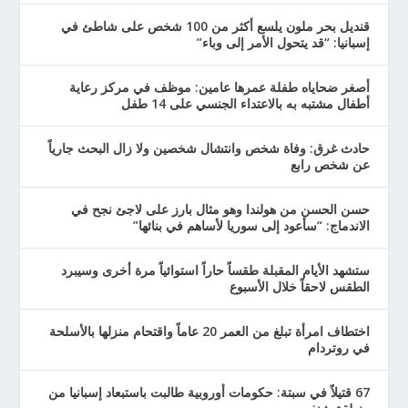
قنديل بحر ملون يلسع أكثر من 100 شخص على شاطئ في
إسبانيا: “قد يتحول الأمر إلى وباء”
أصغر ضحاياه طفلة عمرها عامين: موظف في مركز رعاية
أطفال مشتبه به بالاعتداء الجنسي على 14 طفل
حادث غرق: وفاة شخص وانتشال شخصين ولا زال البحث جارياً
عن شخص رابع
حسن الحسن من هولندا وهو مثال بارز على لاجئ نجح في
الاندماج: “سأعود إلى سوريا لأساهم في بنائها”
ستشهد الأيام المقبلة طقساً حاراً استوائياً مرة أخرى وسيبرد
الطقس لاحقاً خلال الأسبوع
اختطاف امرأة تبلغ من العمر 20 عاماً واقتحام منزلها بالأسلحة
في روتردام
67 قتيلاً في سبتة: حكومات أوروبية طالبت باستبعاد إسبانيا من