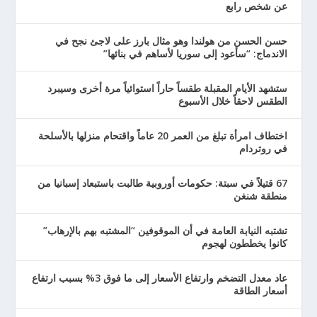
عن شخص رابع
حسن الحسن من هولندا وهو مثال بارز على لاجئ نجح في
الاندماج: “سأعود إلى سوريا لأساهم في بنائها”
ستشهد الأيام المقبلة طقساً حاراً استوائياً مرة أخرى وسيبرد
الطقس لاحقاً خلال الأسبوع
اختطاف امرأة تبلغ من العمر 20 عاماً واقتحام منزلها بالأسلحة
في روتردام
67 قتيلاً في سبتة: حكومات أوروبية طالبت باستبعاد إسبانيا من
منطقة شنغن
تشتبه النيابة العامة في أن الموقوفين “المشتبه بهم بالإرهاب”
كانوا يخططون لهجوم
عاد معدل التضخم وارتفاع الأسعار إلى ما فوق 3% بسبب ارتفاع
أسعار الطاقة