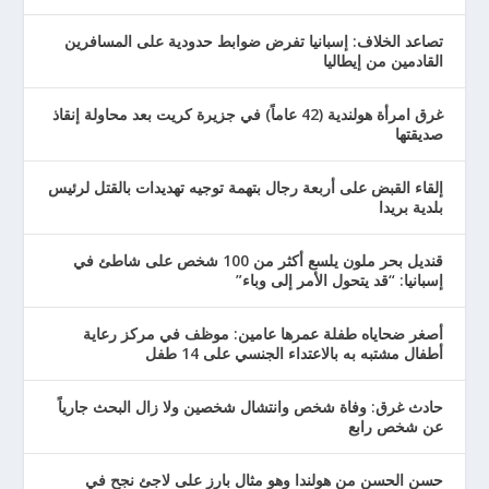
تصاعد الخلاف: إسبانيا تفرض ضوابط حدودية على المسافرين
القادمين من إيطاليا
غرق امرأة هولندية (42 عاماً) في جزيرة كريت بعد محاولة إنقاذ
صديقتها
إلقاء القبض على أربعة رجال بتهمة توجيه تهديدات بالقتل لرئيس
بلدية بريدا
قنديل بحر ملون يلسع أكثر من 100 شخص على شاطئ في
إسبانيا: “قد يتحول الأمر إلى وباء”
أصغر ضحاياه طفلة عمرها عامين: موظف في مركز رعاية
أطفال مشتبه به بالاعتداء الجنسي على 14 طفل
حادث غرق: وفاة شخص وانتشال شخصين ولا زال البحث جارياً
عن شخص رابع
حسن الحسن من هولندا وهو مثال بارز على لاجئ نجح في