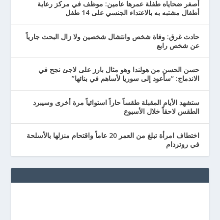
أصغر ضحاياه طفلة عمرها عامين: موظف في مركز رعاية
أطفال مشتبه به بالاعتداء الجنسي على 14 طفل
حادث غرق: وفاة شخص وانتشال شخصين ولا زال البحث جارياً
عن شخص رابع
حسن الحسن من هولندا وهو مثال بارز على لاجئ نجح في
الاندماج: “سأعود إلى سوريا لأساهم في بنائها”
ستشهد الأيام المقبلة طقساً حاراً استوائياً مرة أخرى وسيبرد
الطقس لاحقاً خلال الأسبوع
اختطاف امرأة تبلغ من العمر 20 عاماً واقتحام منزلها بالأسلحة
في روتردام