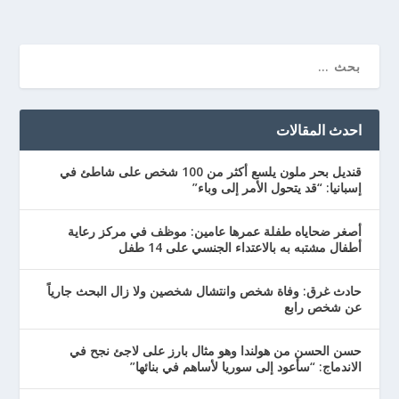
احدث المقالات
قنديل بحر ملون يلسع أكثر من 100 شخص على شاطئ في
إسبانيا: “قد يتحول الأمر إلى وباء”
أصغر ضحاياه طفلة عمرها عامين: موظف في مركز رعاية
أطفال مشتبه به بالاعتداء الجنسي على 14 طفل
حادث غرق: وفاة شخص وانتشال شخصين ولا زال البحث جارياً
عن شخص رابع
حسن الحسن من هولندا وهو مثال بارز على لاجئ نجح في
الاندماج: “سأعود إلى سوريا لأساهم في بنائها”