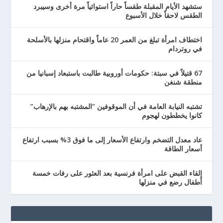
ستشهد الأيام المقبلة طقساً حاراً استوائياً مرة أخرى وسيبرد
الطقس لاحقاً خلال الأسبوع
اختطاف امرأة تبلغ من العمر 20 عاماً واقتحام منزلها بالأسلحة
في روتردام
67 قتيلاً في سبتة: حكومات أوروبية طالبت باستبعاد إسبانيا من
منطقة شنغن
تشتبه النيابة العامة في أن الموقوفين “المشتبه بهم بالإرهاب”
كانوا يخططون لهجوم
عاد معدل التضخم وارتفاع الأسعار إلى ما فوق 3% بسبب ارتفاع
أسعار الطاقة
إلقاء القبض على امرأة فرنسية بعد العثور على رفات خمسة
أطفال رضع في منزلها