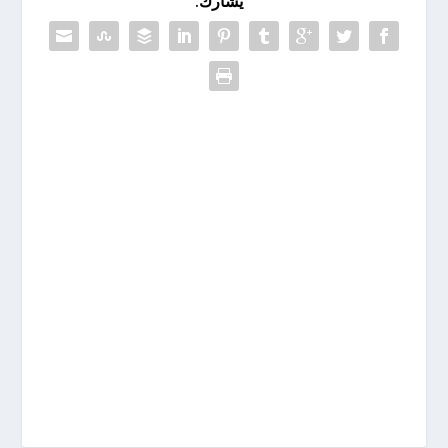
يشارك: