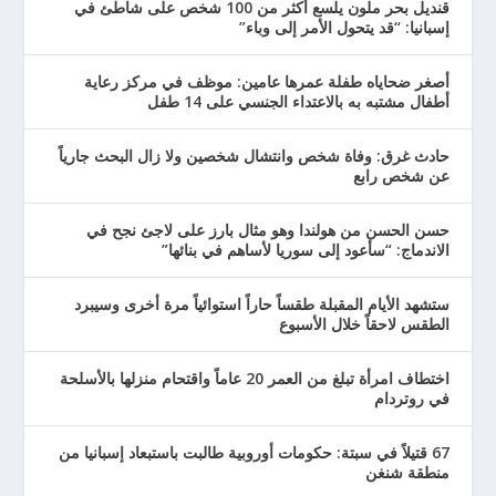
قنديل بحر ملون يلسع أكثر من 100 شخص على شاطئ في
إسبانيا: “قد يتحول الأمر إلى وباء”
أصغر ضحاياه طفلة عمرها عامين: موظف في مركز رعاية
أطفال مشتبه به بالاعتداء الجنسي على 14 طفل
حادث غرق: وفاة شخص وانتشال شخصين ولا زال البحث جارياً
عن شخص رابع
حسن الحسن من هولندا وهو مثال بارز على لاجئ نجح في
الاندماج: “سأعود إلى سوريا لأساهم في بنائها”
ستشهد الأيام المقبلة طقساً حاراً استوائياً مرة أخرى وسيبرد
الطقس لاحقاً خلال الأسبوع
اختطاف امرأة تبلغ من العمر 20 عاماً واقتحام منزلها بالأسلحة
في روتردام
67 قتيلاً في سبتة: حكومات أوروبية طالبت باستبعاد إسبانيا من
منطقة شنغن