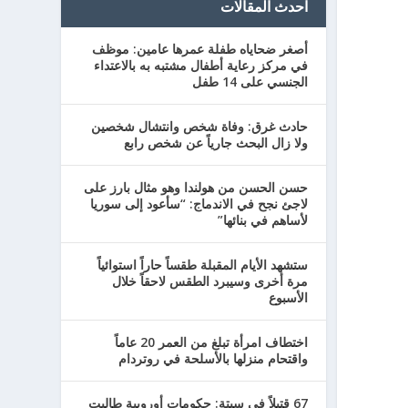
احدث المقالات
أصغر ضحاياه طفلة عمرها عامين: موظف
في مركز رعاية أطفال مشتبه به بالاعتداء
الجنسي على 14 طفل
حادث غرق: وفاة شخص وانتشال شخصين
ولا زال البحث جارياً عن شخص رابع
حسن الحسن من هولندا وهو مثال بارز على
لاجئ نجح في الاندماج: “سأعود إلى سوريا
لأساهم في بنائها”
ستشهد الأيام المقبلة طقساً حاراً استوائياً
مرة أخرى وسيبرد الطقس لاحقاً خلال
الأسبوع
اختطاف امرأة تبلغ من العمر 20 عاماً
واقتحام منزلها بالأسلحة في روتردام
67 قتيلاً في سبتة: حكومات أوروبية طالبت