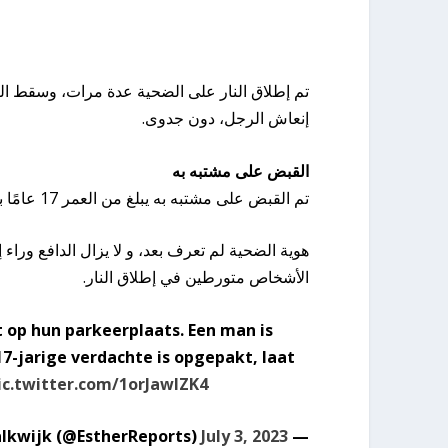
تم إطلاق النار على الضحية عدة مرات، وسقط الضح
إنعاش الرجل، دون جدوى.
القبض على مشتبه به
تم القبض على مشتبه به يبلغ من العمر 17 عامًا بعد وقت قصير من إطلاق النار، لا يزال دوره غير واضح.
هوية الضحية لم تعرف بعد، و لا يزال الدافع وراء إ
الأشخاص متورطين في إطلاق النار.
t op hun parkeerplaats. Een man is
-jarige verdachte is opgepakt, laat
ic.twitter.com/1orJawIZK4
July 3, 2023
— Esther Schalkwijk (@EstherReports)