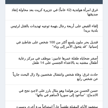
غرق امرأة هولندية (42 عاماً) في جزيرة كريت بعد محاولة إنقاذ
صديقتها
إلقاء القبض على أربعة رجال بتهمة توجيه تهديدات بالقتل لرئيس
بلدية بريدا
قنديل بحر ملون يلسع أكثر من 100 شخص على شاطئ في
إسبانيا: “قد يتحول الأمر إلى وباء”
أصغر ضحاياه طفلة عمرها عامين: موظف في مركز رعاية
أطفال مشتبه به بالاعتداء الجنسي على 14 طفل
حادث غرق: وفاة شخص وانتشال شخصين ولا زال البحث جارياً
عن شخص رابع
حسن الحسن من هولندا وهو مثال بارز على لاجئ نجح في
الاندماج: “سأعود إلى سوريا لأساهم في بنائها”
ستشهد الأيام المقبلة طقساً حاراً استوائياً مرة أخرى وسيبرد