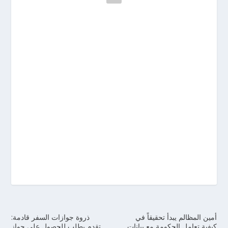
أمين المظالم يبدأ تحقيقاً في
ذروة جوازات السفر قادمة:
كيفية تعامل الحكومة مع بيانات
تقدم بطلب للحصول على جواز