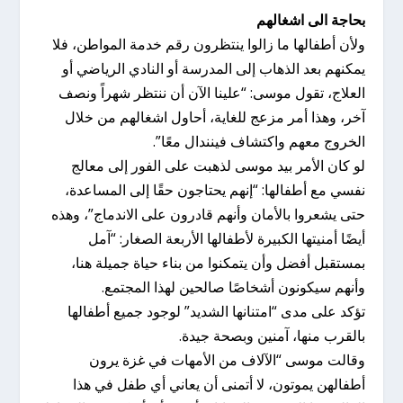
بحاجة الى اشغالهم
ولأن أطفالها ما زالوا ينتظرون رقم خدمة المواطن، فلا
يمكنهم بعد الذهاب إلى المدرسة أو النادي الرياضي أو
العلاج، تقول موسى: “علينا الآن أن ننتظر شهراً ونصف
آخر، وهذا أمر مزعج للغاية، أحاول اشغالهم من خلال
الخروج معهم واكتشاف فينندال معًا”.
لو كان الأمر بيد موسى لذهبت على الفور إلى معالج
نفسي مع أطفالها: “إنهم يحتاجون حقًا إلى المساعدة،
حتى يشعروا بالأمان وأنهم قادرون على الاندماج”، وهذه
أيضًا أمنيتها الكبيرة لأطفالها الأربعة الصغار: “آمل
بمستقبل أفضل وأن يتمكنوا من بناء حياة جميلة هنا،
وأنهم سيكونون أشخاصًا صالحين لهذا المجتمع.
تؤكد على مدى “امتنانها الشديد” لوجود جميع أطفالها
بالقرب منها، آمنين وبصحة جيدة.
وقالت موسى “الآلاف من الأمهات في غزة يرون
أطفالهن يموتون، لا أتمنى أن يعاني أي طفل في هذا