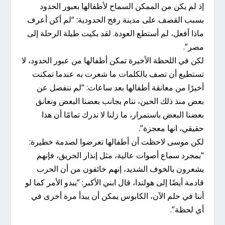
إذ لم يكن من الممكن السماح لأطفالها بعبور الحدود
بسبب القصف على مدينة رفح الحدودية: “لم أكن أعرف
ماذا أفعل، لم أستطع العودة. لقد بكيت طيلة الرحلة إلى
مصر”.
لكن في اللحظة الأخيرة تمكن أطفالها من عبور الحدود، لا
تستطيع أن تصف بالكلمات ما شعرت به عندما تمكنت
أخيرًا من معانقة أطفالها بعد ساعات: “لم ننفصل عن
بعض منذ ذلك الحين، ننام بجانب بعضنا البعض ونعانق
بعضنا البعض باستمرار، ما زلنا لا ندرك تمامًا أن هذا
حقيقي، انها معجزة”.
لكن موسى لاحظت أن أطفالها تعرضوا لصدمة خطيرة:
“بمجرد سماع أصوات عالية، مثل إنذار الحريق، فإنهم
يشعرون بالخوف الشديد، إنهم خائفون من أن الحرب
قادمة أيضًا إلى هولندا، قال ابني الأكبر: “يبدو الأمر كما لو
أننا في حلم الآن، الكابوس يمكن أن يبدأ مرة أخرى في
أي لحظة”.