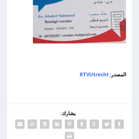
المصدر
:
RTVUtrecht
يشارك: