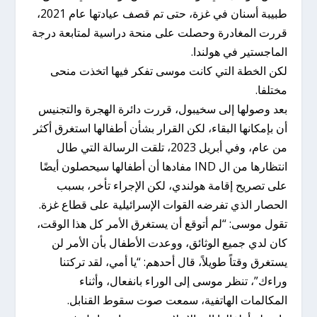
طبيبة أسنان في غزة، حتى تم قصف عيادتها عام 2021،
قررت المغادرة وحصلت على منحة دراسية لمتابعة درجة
الماجستير في هولندا.
لكن الخطة التي كانت موسى تفكر فيها اتخذت منحى
مختلفا.
بعد وصولها إلى سخيبول، قررت دائرة الهجرة والتجنيس
أن بإمكانها البقاء، لكن القرار بشأن أطفالها استغرق أكثر
من عام، وفي أبريل 2023، تلقت الرسالة التي طال
انتظارها من ال IND مفادها أن أطفالها سيحصلون أيضًا
على تصريح إقامة هولندي، لكن الإجراء تأخر، بسبب
الحصار الذي تفرضه القوات الإسرائيلية على قطاع غزة.
تقول موسى: “لم أتوقع أن يستغرق الأمر كل هذا الوقت،
كان لدي جميع الوثائق، ووعدت الأطفال بأن الأمر لن
يستغرق وقتاً طويلاً، قال أحدهم: “يا أمي، لقد تركتنا
وراءك”، تنظر موسى إلى الوراء بانفعال، وأثناء
المكالمات الهاتفية، سمعت صوت سقوط القنابل.