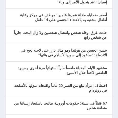
إسبانيا: “قد يتحول الأمر إلى وباء”
أصغر ضحاياه طفلة عمرها عامين: موظف في مركز رعاية
أطفال مشتبه به بالاعتداء الجنسي على 14 طفل
حادث غرق: وفاة شخص وانتشال شخصين ولا زال البحث جارياً
عن شخص رابع
حسن الحسن من هولندا وهو مثال بارز على لاجئ نجح في
الاندماج: “سأعود إلى سوريا لأساهم في بنائها”
ستشهد الأيام المقبلة طقساً حاراً استوائياً مرة أخرى وسيبرد
الطقس لاحقاً خلال الأسبوع
اختطاف امرأة تبلغ من العمر 20 عاماً واقتحام منزلها بالأسلحة
في روتردام
67 قتيلاً في سبتة: حكومات أوروبية طالبت باستبعاد إسبانيا من
منطقة شنغن