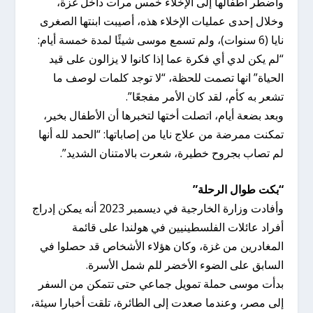
واضطر أطفالها إلى الإخلاء خمس مرات داخل غزة،
وخلال إحدى عمليات الإخلاء هذه، أصيبت ابنتها الصغرى
نايا (6 سنوات)، ولم تسمع موسى شيئًا لمدة خمسة أيام:
“لم يكن لدي أي فكرة عما إذا كانوا لا يزالون على قيد
الحياة” انها تصمت للحظة، “لا توجد كلمات لوصف ما
تشعر به كأم، لقد كان الأمر مفجعًا”.
وبعد بضعة أيام، اتصلت أختها لتخبرها أن الأطفال بخير،
تمكنت ممرضة من علاج نايا من إصاباتها: “الحمد لله أنها
لم تصاب بجروح خطيرة، شعرت بالامتنان الشديد”.
“بكت طوال الرحلة”
وأفادت وزارة الخارجية في ديسمبر 2023 أنه يمكن إدراج
أفراد عائلات الفلسطينيين في هولندا على قائمة
المغادرين من غزة، وكان هؤلاء الأشخاص قد حصلوا في
السابق على الضوء الأخضر للم شمل الأسرة.
بدأت موسى حملة تمويل جماعي حتى تتمكن من السفر
إلى مصر، وعندما صعدت إلى الطائرة، تلقت أخبارا سيئة،