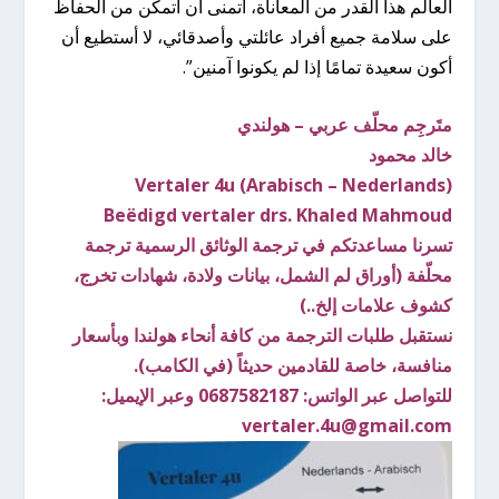
العالم هذا القدر من المعاناة، أتمنى أن أتمكن من الحفاظ
على سلامة جميع أفراد عائلتي وأصدقائي، لا أستطيع أن
أكون سعيدة تمامًا إذا لم يكونوا آمنين”.
متَرجِم محلّف عربي – هولندي
خالد محمود
Vertaler 4u (Arabisch – Nederlands)
Beëdigd vertaler drs. Khaled Mahmoud
تسرنا مساعدتكم في ترجمة الوثائق الرسمية ترجمة
محلّفة (أوراق لم الشمل، بيانات ولادة، شهادات تخرج،
كشوف علامات إلخ..)
نستقبل طلبات الترجمة من كافة أنحاء هولندا وبأسعار
منافسة، خاصة للقادمين حديثاً (في الكامب).
للتواصل عبر الواتس: 0687582187 وعبر الإيميل:
vertaler.4u@gmail.com