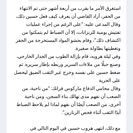
استغرق الأمر ما يقرب من أربعة أشهر حتى تم الانتهاء
من الحفر، أراد القاضي أن يعرف كيف فعل حسين ذلك،
وقال المدعى عليه: “على الرغم من إجراء عمليات
تفتيش يومية للزنزانات، إلا أن الضباط لم يتمكنوا من
اكتشاف ذلك”، وقام بحشو المواد المستخرجة من الحفر
وتغطيتها بطاولة صغيرة.
وفي ليلة هروبه، قام بإزالة الطوب من الجدار الخارجي،
وصنع حبلًا من ملاءات السرير وربطه بإطار سريره. ثم
ضغط حسين على نفسه وخرج عبر الثقب الضيق ليحصل
على الحرية
وقال محامي الدفاع ماركوس فرانك: “من ناحية، من
الصعب أن نفهم مدى تهالك بناء السجن، ومن ناحية
أخرى، من الصعب أيضًا أن نفهم لماذا لم يلاحظ الضباط
أبدًا الثقب أثناء فحص الزنازين”.
مع ذلك، انتهى هروب حسين في اليوم التالي في