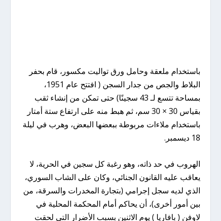
باستخدام ملعقة وحامل ورق تواليت مكسور، قام بحفر
البلاط والجص من جدار السجن ( افتتح عام 1951،
بمساحة تتسع لـ 43 سجينًا) حتى تمكن من إنشاء ثقب
بقياس 30 × 30 سم، ثم هبط منه على ارتفاع ستة أمتار
باستخدام ملاءات مربوطة ببعضها البعض، وهرب في ليلة
18 ديسمبر.
الهروب في حد ذاته، وهو رغبة كل سجين في الحرية، لا
يعاقب عليه القانون الجنائي، وكان على الشاب السوري،
الذي لديه سجل إجرامي (بتجارة المخدرات والسرقة، من
بين أمور أخرى)، أن يحاكم أمام المحكمة المحلية في
لاوفن ( بافاريا ) يوم الاثنين بسبب الأضرار التي لحقت