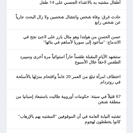
أطفال مشتبه به بالاعتداء الجنسي على 14 طفل
حادث غرق: وفاة شخص وانتشال شخصين ولا زال البحث جارياً
عن شخص رابع
حسن الحسن من هولندا وهو مثال بارز على لاجئ نجح في
الاندماج: “سأعود إلى سوريا لأساهم في بنائها”
ستشهد الأيام المقبلة طقساً حاراً استوائياً مرة أخرى وسيبرد
الطقس لاحقاً خلال الأسبوع
اختطاف امرأة تبلغ من العمر 20 عاماً واقتحام منزلها بالأسلحة
في روتردام
67 قتيلاً في سبتة: حكومات أوروبية طالبت باستبعاد إسبانيا من
منطقة شنغن
تشتبه النيابة العامة في أن الموقوفين “المشتبه بهم بالإرهاب”
كانوا يخططون لهجوم