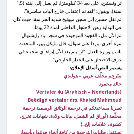
تراونستين، على بعد 34 كيلومترًا، لم يصل إلى ابنته (1.5
سنة)، ويقول: “لقد تم اعتقالي خارج الباب مباشرة”.
تم نقل حسين إلى سجن ميونيخ شديد الحراسة، حيث كان
في البداية رهن الاحتجاز الداخلي لمدة 22 يومًا.
تم الآن ملء الفجوة الموجودة في سجن باد رايشنهال
مرة أخرى، وردا على سؤال، قال مايكل بيبر، المتحدث
باسم وزارة العدل: “لن يتم بعد الآن إيواء أي سجناء في
غرف الاحتجاز على الجدار الخارجي”.
يستمر النص أسفل الإعلان:
متَرجِم محلّف عربي – هولندي
خالد محمود
Vertaler 4u (Arabisch – Nederlands)
Beëdigd vertaler drs. Khaled Mahmoud
تسرنا مساعدتكم في ترجمة الوثائق الرسمية ترجمة
محلّفة (أوراق لم الشمل، بيانات ولادة، شهادات تخرج،
كشوف علامات إلخ..)
نستقبل طلبات الترجمة من كافة أنحاء هولندا وبأسعار