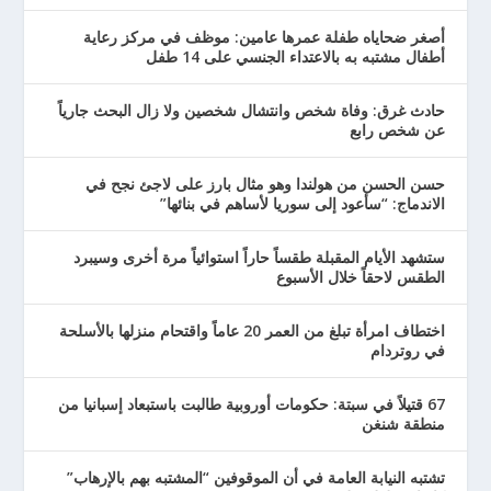
أصغر ضحاياه طفلة عمرها عامين: موظف في مركز رعاية
أطفال مشتبه به بالاعتداء الجنسي على 14 طفل
حادث غرق: وفاة شخص وانتشال شخصين ولا زال البحث جارياً
عن شخص رابع
حسن الحسن من هولندا وهو مثال بارز على لاجئ نجح في
الاندماج: “سأعود إلى سوريا لأساهم في بنائها”
ستشهد الأيام المقبلة طقساً حاراً استوائياً مرة أخرى وسيبرد
الطقس لاحقاً خلال الأسبوع
اختطاف امرأة تبلغ من العمر 20 عاماً واقتحام منزلها بالأسلحة
في روتردام
67 قتيلاً في سبتة: حكومات أوروبية طالبت باستبعاد إسبانيا من
منطقة شنغن
تشتبه النيابة العامة في أن الموقوفين “المشتبه بهم بالإرهاب”