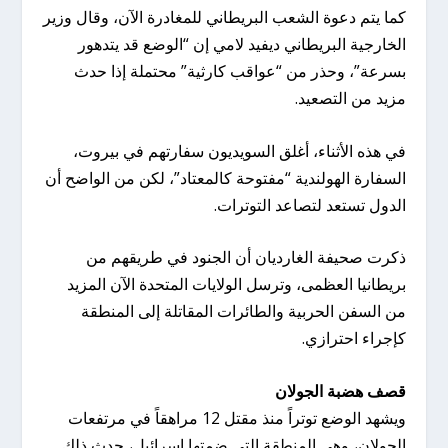
كما يتم دعوة الشعب البريطاني للمغادرة الآن، وقال وزير
الخارجية البريطاني ديفيد لامي إن “الوضع قد يتدهور
بسرعة”، وحذر من “عواقب كارثية” محتملة إذا حدث
مزيد من التصعيد.
في هذه الأثناء، أغلق السويديون سفارتهم في بيروت،
السفارة الهولندية “مفتوحة كالمعتاد”، لكن من الواضح أن
الدول تستعد لتصاعد التوترات.
ذكرت صحيفة الغارديان أن الجنود في طريقهم من
بريطانيا العظمى، وترسل الولايات المتحدة الآن المزيد
من السفن الحربية والطائرات المقاتلة إلى المنطقة
كإجراء احترازي.
قصف هضبة الجولان
ويشهد الوضع توتراً منذ مقتل 12 مراهقاً في مرتفعات
الجولان، وهي المنطقة التي ضمتها إسرائيل، حدث ذلك