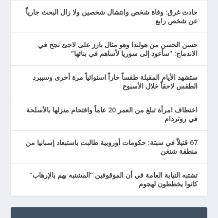
حادث غرق: وفاة شخص وانتشال شخصين ولا زال البحث جارياً
عن شخص رابع
حسن الحسن من هولندا وهو مثال بارز على لاجئ نجح في
الاندماج: “سأعود إلى سوريا لأساهم في بنائها”
ستشهد الأيام المقبلة طقساً حاراً استوائياً مرة أخرى وسيبرد
الطقس لاحقاً خلال الأسبوع
اختطاف امرأة تبلغ من العمر 20 عاماً واقتحام منزلها بالأسلحة
في روتردام
67 قتيلاً في سبتة: حكومات أوروبية طالبت باستبعاد إسبانيا من
منطقة شنغن
تشتبه النيابة العامة في أن الموقوفين “المشتبه بهم بالإرهاب”
كانوا يخططون لهجوم