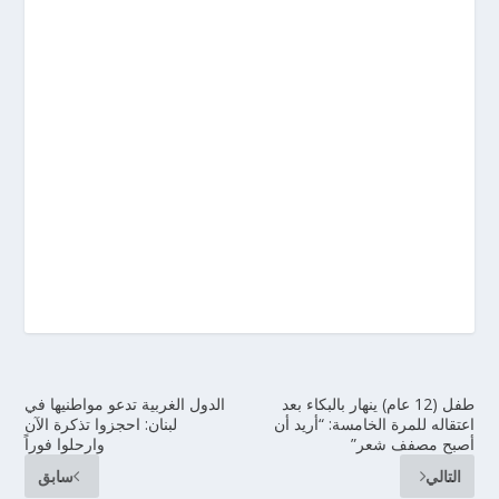
طفل (12 عام) ينهار بالبكاء بعد
الدول الغربية تدعو مواطنيها في
اعتقاله للمرة الخامسة: “أريد أن
لبنان: احجزوا تذكرة الآن
أصبح مصفف شعر”
وارحلوا فوراً
التالي
سابق