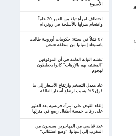
الأسبوع
ا
اختطاف امرأة تبلغ من العمر 20 عاماً
واقتحام منزلها بالأسلحة في روتردام
ص
67 قتيلاً في سبتة: حكومات أوروبية طالبت
باستبعاد إسبانيا من منطقة شنغن
تشتبه النيابة العامة في أن الموقوفين
“المشتبه بهم بالإرهاب” كانوا يخططون
لهجوم
عاد معدل التضخم وارتفاع الأسعار إلى ما
فوق 3% بسبب ارتفاع أسعار الطاقة
إلقاء القبض على امرأة فرنسية بعد العثور
على رفات خمسة أطفال رضع في منزلها
عدد قياسي من المهاجرين يسبحون من
المغرب إلى إسبانيا: “وضع استثنائي”