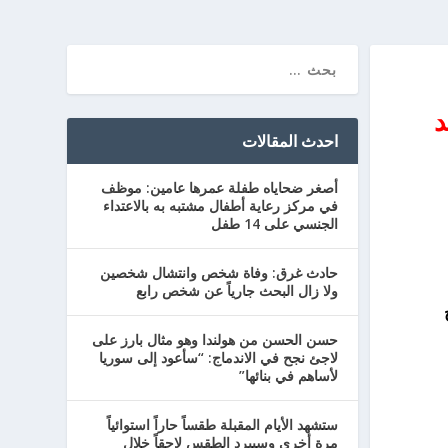
د
احدث المقالات
أصغر ضحاياه طفلة عمرها عامين: موظف
في مركز رعاية أطفال مشتبه به بالاعتداء
الجنسي على 14 طفل
حادث غرق: وفاة شخص وانتشال شخصين
ولا زال البحث جارياً عن شخص رابع
حسن الحسن من هولندا وهو مثال بارز على
لاجئ نجح في الاندماج: “سأعود إلى سوريا
لأساهم في بنائها”
ستشهد الأيام المقبلة طقساً حاراً استوائياً
مرة أخرى وسيبرد الطقس لاحقاً خلال