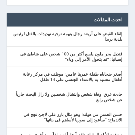
احدث المقالات
إلقاء القبض على أربعة رجال بتهمة توجيه تهديدات بالقتل لرئيس
بلدية بريدا
قنديل بحر ملون يلسع أكثر من 100 شخص على شاطئ في
إسبانيا: “قد يتحول الأمر إلى وباء”
أصغر ضحاياه طفلة عمرها عامين: موظف في مركز رعاية
أطفال مشتبه به بالاعتداء الجنسي على 14 طفل
حادث غرق: وفاة شخص وانتشال شخصين ولا زال البحث جارياً
عن شخص رابع
حسن الحسن من هولندا وهو مثال بارز على لاجئ نجح في
الاندماج: “سأعود إلى سوريا لأساهم في بنائها”
ستشهد الأيام المقبلة طقساً حاراً استوائياً مرة أخرى وسيبرد