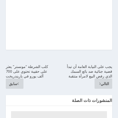
يجب على النيابة العامة أن تبدأ
كلب الشرطة “مونستر” يعثر
قضية جنائية ضد بائع السمك
على حقيبة تحتوي على 700
الذي رفض البيع لامرأة منتقبة
ألف يورو في باريندريخت
التالي
سابق
المنشورات ذات الصلة