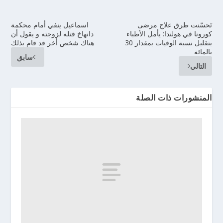
تَحسّنت طرق علاج مرضى
اسماعيل ينفي أمام محكمة
كورونا في هولندا: يأمل الأطباء
دانهاخ قتله لزوجته و يقول أن
بتقليل نسبة الوفيات بمقدار 30
هناك شخص أخر قد قام بذلك
بالمائة
سابق
التالي
المنشورات ذات الصلة