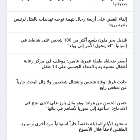
صديقتها
إلقاء القبض على أربعة رجال بتهمة توجيه تهديدات بالقتل لرئيس
بلدية بريدا
قنديل بحر ملون يلسع أكثر من 100 شخص على شاطئ في
إسبانيا: “قد يتحول الأمر إلى وباء”
أصغر ضحاياه طفلة عمرها عامين: موظف في مركز رعاية
أطفال مشتبه به بالاعتداء الجنسي على 14 طفل
حادث غرق: وفاة شخص وانتشال شخصين ولا زال البحث جارياً
عن شخص رابع
حسن الحسن من هولندا وهو مثال بارز على لاجئ نجح في
الاندماج: “سأعود إلى سوريا لأساهم في بنائها”
ستشهد الأيام المقبلة طقساً حاراً استوائياً مرة أخرى وسيبرد
الطقس لاحقاً خلال الأسبوع