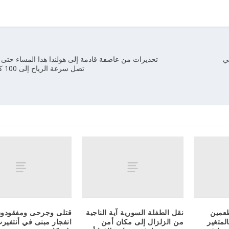
في
تحذيرات من عاصفة قادمة إلى هولندا هذا المساء حتى ص
تصل سرعة الرياح إلى 100 كم في الساعة
عمين
نقل الطفلة السورية آية الناجية
قتلى وجرحى ومفقودون
لمتغير
من الزلزال إلى مكان أمن
انفجار مبنى في أنتفير