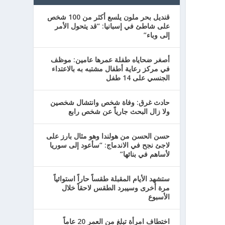
قنديل بحر ملون يلسع أكثر من 100 شخص
على شاطئ في إسبانيا: “قد يتحول الأمر
إلى وباء”
أصغر ضحاياه طفلة عمرها عامين: موظف
في مركز رعاية أطفال مشتبه به بالاعتداء
الجنسي على 14 طفل
حادث غرق: وفاة شخص وانتشال شخصين
ولا زال البحث جارياً عن شخص رابع
حسن الحسن من هولندا وهو مثال بارز على
لاجئ نجح في الاندماج: “سأعود إلى سوريا
لأساهم في بنائها”
ستشهد الأيام المقبلة طقساً حاراً استوائياً
مرة أخرى وسيبرد الطقس لاحقاً خلال
الأسبوع
اختطاف امرأة تبلغ من العمر 20 عاماً