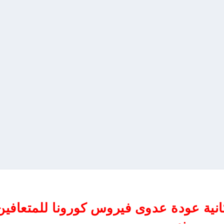
كانية عودة عدوى فيروس كورونا للمتعافين
منه