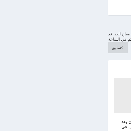
باح الغد: قد
سابق
 بعد
ب في