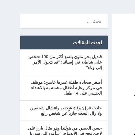
احدث المقالات
قنديل بحر ملون يلسع أكثر من 100 شخص
على شاطئ في إسبانيا: “قد يتحول الأمر
إلى وباء”
أصغر ضحاياه طفلة عمرها عامين: موظف
في مركز رعاية أطفال مشتبه به بالاعتداء
الجنسي على 14 طفل
حادث غرق: وفاة شخص وانتشال شخصين
ولا زال البحث جارياً عن شخص رابع
حسن الحسن من هولندا وهو مثال بارز على
لاجئ نجح في الاندماج: “سأعود إلى سوريا