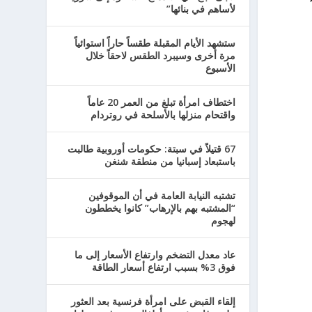
لأساهم في بنائها”
ستشهد الأيام المقبلة طقساً حاراً استوائياً
مرة أخرى وسيبرد الطقس لاحقاً خلال
الأسبوع
اختطاف امرأة تبلغ من العمر 20 عاماً
واقتحام منزلها بالأسلحة في روتردام
67 قتيلاً في سبتة: حكومات أوروبية طالبت
باستبعاد إسبانيا من منطقة شنغن
تشتبه النيابة العامة في أن الموقوفين
“المشتبه بهم بالإرهاب” كانوا يخططون
لهجوم
عاد معدل التضخم وارتفاع الأسعار إلى ما
فوق 3% بسبب ارتفاع أسعار الطاقة
إلقاء القبض على امرأة فرنسية بعد العثور