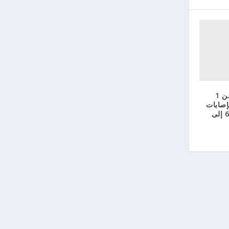
الصحة الهولندية: بدءاً من 1
لإصابات
بفيروس كورونا بين 600 إلى