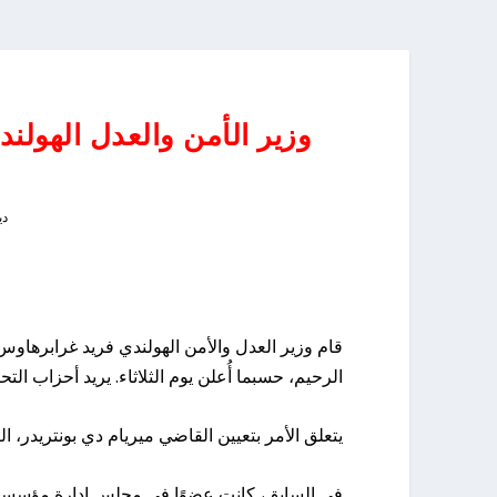
وزير الأمن والعدل الهولند
ديس
قام وزير العدل والأمن الهولندي فريد غرابرهاو
الرحيم، حسبما أُعلن يوم الثلاثاء. يريد أحزاب التحالف الحكومي D66 و VVD توضيحًا
يتعلق الأمر بتعيين القاضي ميريام دي بونتريدر،
في السابق، كانت عضوًا في مجلس إدارة مؤسسة إ