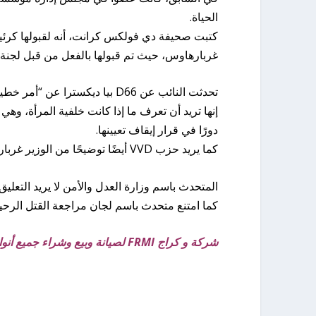
الحياة.
كتبت صحيفة دي فولكس كرانت، أنه لقبولها كرئيس
غربارهاوس، حيث تم قبولها بالفعل من قبل لجنة 
تحدثت النائب عن D66 بيا ديكسترا عن “أمر خطير” وتشير إلى أنه لم يحدث من قبل أن يمنع وزير مثل هذا التعيين.
إنها تريد أن تعرف ما إذا كانت خلفية المرأة، و
دورًا في قرار إيقاف تعيينها.
كما يريد حزب VVD أيضًا توضيحًا من الوزير غربارهاوس.
المتحدث باسم وزارة العدل والأمن لا يريد التعليق 
كما امتنع متحدث باسم لجان مراجعة القتل الرحيم ا
شركة و كراج FRMI لصيانة وبيع وشراء جميع أنواع السيارات في روتردام: