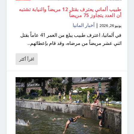
طبيب ألماني يعترف بقتل 12 مريضاً والنيابة تشتبه
أن العدد يتجاوز 75 مريضاً
|
أخبار المانيا
يونيو 26, 2026
في ألمانيا، اعترف طبيب يبلغ من العمر 41 عاماً بقتل
اثني عشر مريضاً من مرضاه، وقد قام بإعطائهم...
اقرأ أكثر