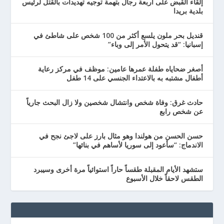
إلقاء القبض على أربعة رجال بتهمة توجيه تهديدات بالقتل لرئيس
بلدية بريدا
قنديل بحر ملون يلسع أكثر من 100 شخص على شاطئ في
إسبانيا: “قد يتحول الأمر إلى وباء”
أصغر ضحاياه طفلة عمرها عامين: موظف في مركز رعاية
أطفال مشتبه به بالاعتداء الجنسي على 14 طفل
حادث غرق: وفاة شخص وانتشال شخصين ولا زال البحث جارياً
عن شخص رابع
حسن الحسن من هولندا وهو مثال بارز على لاجئ نجح في
الاندماج: “سأعود إلى سوريا لأساهم في بنائها”
ستشهد الأيام المقبلة طقساً حاراً استوائياً مرة أخرى وسيبرد
الطقس لاحقاً خلال الأسبوع