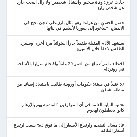
حادث غرق: وفاة شخص وانتشال شخصين ولا زال البحث جارياً
عن شخص رابع
حسن الحسن من هولندا وهو مثال بارز على لاجئ نجح في
الاندماج: “سأعود إلى سوريا لأساهم في بنائها”
ستشهد الأيام المقبلة طقساً حاراً استوائياً مرة أخرى وسيبرد
الطقس لاحقاً خلال الأسبوع
اختطاف امرأة تبلغ من العمر 20 عاماً واقتحام منزلها بالأسلحة
في روتردام
67 قتيلاً في سبتة: حكومات أوروبية طالبت باستبعاد إسبانيا من
منطقة شنغن
تشتبه النيابة العامة في أن الموقوفين “المشتبه بهم بالإرهاب”
كانوا يخططون لهجوم
عاد معدل التضخم وارتفاع الأسعار إلى ما فوق 3% بسبب ارتفاع
أسعار الطاقة