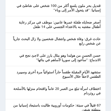
قنديل بحر ملون يلسع أكثر من 100 شخص على شاطئ في
إسبانيا: “قد يتحول الأمر إلى وباء”
أصغر ضحاياه طفلة عمرها عامين: موظف في مركز رعاية
أطفال مشتبه به بالاعتداء الجنسي على 14 طفل
حادث غرق: وفاة شخص وانتشال شخصين ولا زال البحث جارياً
عن شخص رابع
حسن الحسن من هولندا وهو مثال بارز على لاجئ نجح في
الاندماج: “سأعود إلى سوريا لأساهم في بنائها”
ستشهد الأيام المقبلة طقساً حاراً استوائياً مرة أخرى وسيبرد
الطقس لاحقاً خلال الأسبوع
اختطاف امرأة تبلغ من العمر 20 عاماً واقتحام منزلها بالأسلحة
في روتردام
67 قتيلاً في سبتة: حكومات أوروبية طالبت باستبعاد إسبانيا من
منطقة شنغن