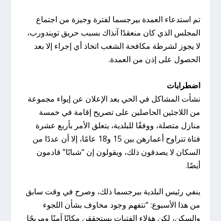
تم استدعاء العمدة بيرجسما لفترة وجيزة من اجتماع
المجلس الذي كان منعقدًا آنذاك بسبب حريق تويندورب،
لا يجوز لشرطة مكافحة الشغب اتخاذ أي إجراء إلا بعد
الحصول على إذن من العمدة.
اضطرابات
نشأت المشاكل في الحي بعد الإعلان عن إيواء مجموعة
من اللاجئين الحاصلين على تصريح إقامة في خمسة
منازل متصلة، ووفقًا للبلدية، يتعلق الأمر بأربع عشرة
فتاة تتراوح أعمارهن بين 15 و18 عامًا، إلا أن عددًا من
السكان لا يصدقون ذلك، ويقولون إن “شبابًا” قادمون
أيضًا.
ينفي رئيس البلدية بيرجسما ذلك، وصرح في وقت سابق
من هذا الأسبوع: “نتفهم وجود مخاوف بشأن اللجوء
والسكن، لكن هؤلاء الفتيات يستحققن مكانًا آمنًا ومريحًا