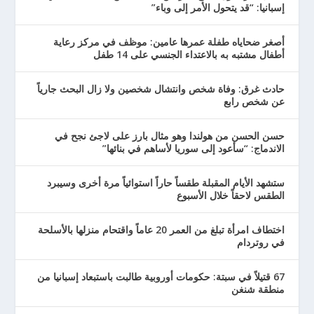
إسبانيا: “قد يتحول الأمر إلى وباء”
أصغر ضحاياه طفلة عمرها عامين: موظف في مركز رعاية
أطفال مشتبه به بالاعتداء الجنسي على 14 طفل
حادث غرق: وفاة شخص وانتشال شخصين ولا زال البحث جارياً
عن شخص رابع
حسن الحسن من هولندا وهو مثال بارز على لاجئ نجح في
الاندماج: “سأعود إلى سوريا لأساهم في بنائها”
ستشهد الأيام المقبلة طقساً حاراً استوائياً مرة أخرى وسيبرد
الطقس لاحقاً خلال الأسبوع
اختطاف امرأة تبلغ من العمر 20 عاماً واقتحام منزلها بالأسلحة
في روتردام
67 قتيلاً في سبتة: حكومات أوروبية طالبت باستبعاد إسبانيا من
منطقة شنغن