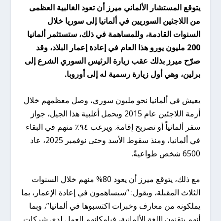
يتوقع المستشار الألماني ميرز أن تعود الغالبية العظمى
من اللاجئين السوريين في ألمانيا إلى سوريا خلال
السنوات القادمة، وللمساهمة في ذلك، ستستثمر ألمانيا
200 مليون يورو هذا العام في إعادة إعمار البلاد، وقد
صرّح ميرز بذلك عقب زيارة الرئيس السوري الشرع إلى
برلين، وهي أول زيارة رسمية له إلى أوروبا.
يعيش في ألمانيا نحو مليون سوري، وصل معظمهم خلال
أزمة اللاجئين عام 2015 ويحمل أغلبية هذا الجيل، جواز
سفر ألمانياً أو تصريح إقامة. ويرغب ٩٤٪ منهم في البقاء
في ألمانيا، ومنذ سقوط الأسد وحتى نوفمبر 2025، عاد
6500 شخص طواعيةً.
مع ذلك، يتوقع ميرز أن يعود 80% منهم خلال السنوات
الثلاث المقبلة، ويقول: “سيساهمون في إعادة الإعمار، بما
يملكونه من معارف وخبرات اكتسبوها في ألمانيا”، وبما
أنهم يتقنون اللغة الألمانية، فبإمكانهم العمل لدى شركات