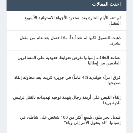
احدث المقالات
لم تنتهِ الأيام الحارة بعد: ستعود الأجواء الاستوائية الأسبوع
المقبل
ذهبت للتسوق لكنها لم تعد أبداً: ماذا حصل بعد عام من مقتل
بشرى
تصاعد الخلاف: إسبانيا تفرض ضوابط حدودية على المسافرين
القادمين من إيطاليا
غرق امرأة هولندية (42 عاماً) في جزيرة كريت بعد محاولة إنقاذ
صديقتها
إلقاء القبض على أربعة رجال بتهمة توجيه تهديدات بالقتل لرئيس
بلدية بريدا
قنديل بحر ملون يلسع أكثر من 100 شخص على شاطئ في
إسبانيا: “قد يتحول الأمر إلى وباء”