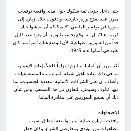
حتى داخل حزبه، ثمة شكوك حول مدى واقعية توقعات
ميرز، فقد صرّح وزير خارجيته وادفول، خلال زيارة إلى
سوريا في نوفمبر الماضي: “لا يمكنكم أن تعيشوا حياة
كريمة هنا”، بل إنه توقع بحسب الوزير، أن يعود عدد قليل
جداً من السوريين طواعيةً، لأن الوضع هناك أسوأ مما كان
عليه في ألمانيا عام 1945.
أكد ميرز أن ألمانيا ستلتزم التزاماً فاعلاً بإعادة الإعمار،
بما في ذلك إعادة تأهيل شبكة المياه وبناء المستشفيات،
وأضاف أن على الشركات الألمانية متعددة الجنسيات، بما
فيها كناوف وسيمنز، التعاون في هذا المسعى، ومن شأن
ذلك أن يشجع السوريين على مغادرة ألمانيا.
الاحتجاجات
رافقت الزيارة عملية أمنية واسعة النطاق بسبب
مظاهرات من مؤيدي ومعارضي الشرع، وكان حظر