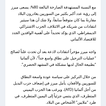
مع النسبة المستهدفة الصارخة البالغة 80%، يسعى ميرز
إلى رؤية عدد أكبر بكثير من السوريين يغادرون البلاد
مقارنةً بما كان متوقعاً سابقاً، ولا شك أن هذا سيثير
انتقادات من شريكه في الائتلاف، الحزب الاشتراكي
الديمقراطي، الذي يؤكد تحديداً على أهمية الوافدين الجدد
للاقتصاد الألماني.
واجه ميرز مؤخراً انتقادات لاذعة بعد أن تحدث علناً لصالح
“عمليات الترحيل على نطاق واسع جداً”، لأن ألمانيا
“بطبيعة الحال لديها مشكلة في المشهد الحضري”.
من خلال التركيز على سياسة عودة واسعة النطاق
للسوريين والأفغان، يأمل ميرز في إضعاف حزب البديل
من أجل ألمانيا (AfD)، ويرغب هذا الحزب اليميني
المتطرف، الذي ينتمي جزئياً إلى اليمين المتطرف، في
طرد “ملايين” الأشخاص من البلاد.