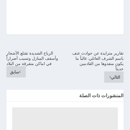
تقارير متزايدة عن حوادث عنف
الرياح الشديدة تقتلع الأشجار
باسم الشرف العائلي: غالباً ما
وأسقف المنازل وتسبب أضراراً
يكون منفذوها من القادمين
في اماكن متفرقة من البلاد
حديثاً
سابق
التالي
المنشورات ذات الصلة