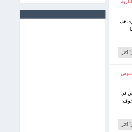
نارية
خرى في
ا
أ أكثر
اسموس
وس في
 خوف
أ أكثر