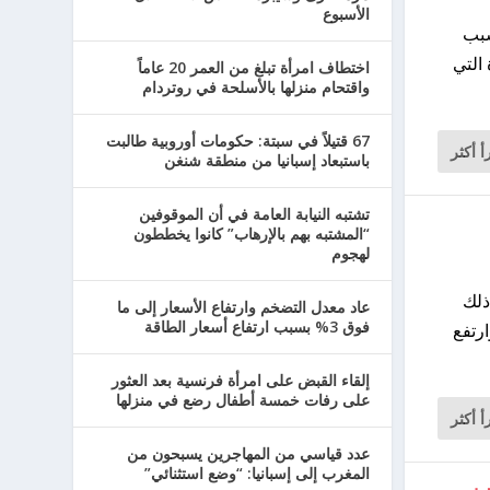
الأسبوع
 بسبب
رة التي
اختطاف امرأة تبلغ من العمر 20 عاماً
واقتحام منزلها بالأسلحة في روتردام
67 قتيلاً في سبتة: حكومات أوروبية طالبت
أ أكثر
باستبعاد إسبانيا من منطقة شنغن
تشتبه النيابة العامة في أن الموقوفين
“المشتبه بهم بالإرهاب” كانوا يخططون
لهجوم
ذلك
عاد معدل التضخم وارتفاع الأسعار إلى ما
فوق 3% بسبب ارتفاع أسعار الطاقة
ارتفع
إلقاء القبض على امرأة فرنسية بعد العثور
على رفات خمسة أطفال رضع في منزلها
أ أكثر
عدد قياسي من المهاجرين يسبحون من
المغرب إلى إسبانيا: “وضع استثنائي”