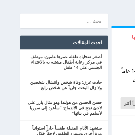
ها
احدث المقالات
أصغر ضحاياه طفلة عمرها عامين: موظف
في مركز رعاية أطفال مشتبه به بالاعتداء
الجنسي على 14 طفل
Spanjaardstraat في روتردام-دلفسهافن، وتم إنعاش الضحية البالغ من العمر 14 عاماً
ب من
حادث غرق: وفاة شخص وانتشال شخصين
ولا زال البحث جارياً عن شخص رابع
حسن الحسن من هولندا وهو مثال بارز على
أ أكثر
لاجئ نجح في الاندماج: “سأعود إلى سوريا
لأساهم في بنائها”
ستشهد الأيام المقبلة طقساً حاراً استوائياً
مرة أخرى وسيبرد الطقس لاحقاً خلال